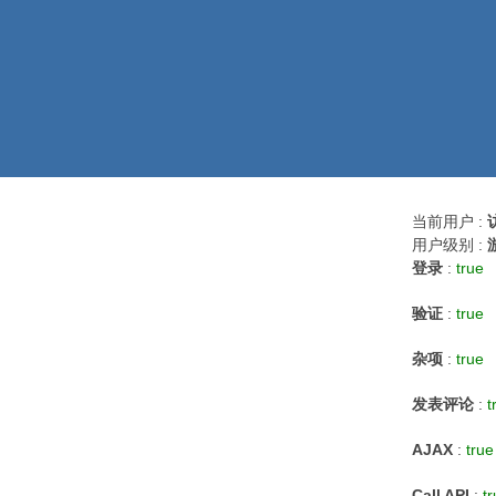
当前用户 :
用户级别 :
登录
:
true
验证
:
true
杂项
:
true
发表评论
:
t
AJAX
:
true
Call API
:
t